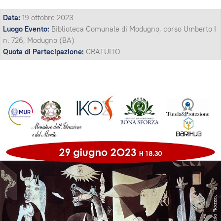
Data:
19 ottobre 2023
Luogo Evento:
Biblioteca Comunale di Modugno, corso Umberto I
n. 726, Modugno (BA)
Quota di Partecipazione:
GRATUITO