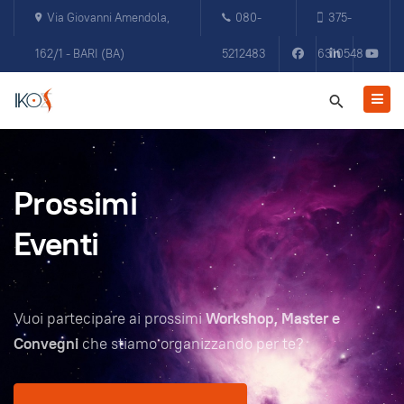
Via Giovanni Amendola,
080-
375-
162/1 - BARI (BA)
5212483
6310548
Prossimi
Eventi
Vuoi partecipare ai prossimi
Workshop, Master e
Convegni
che stiamo organizzando per te?