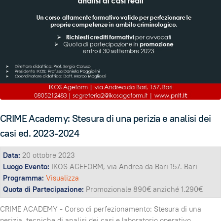
CRIME Academy: Stesura di una perizia e analisi dei
casi ed. 2023-2024
Data:
20 ottobre 2023
Luogo Evento:
IKOS AGEFORM, via Andrea da Bari 157. Bari
Programma:
Visualizza
Quota di Partecipazione:
Promozionale 890€ anziché 1.290€
CRIME ACADEMY - Corso di perfezionamento: Stesura di una
perizia, tecniche di analisi dei casi e laboratorio operativo