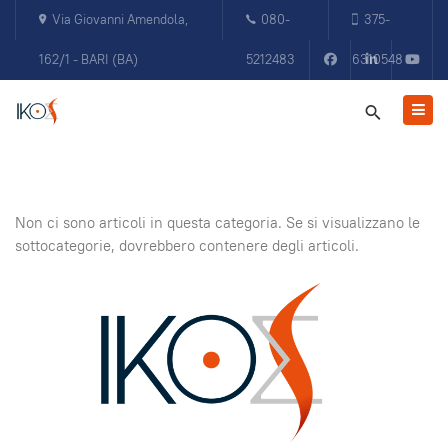
Via Giovanni Amendola,
080-
375-
162/1 - BARI (BA)
5212483
6310548
Non ci sono articoli in questa categoria. Se si visualizzano le
sottocategorie, dovrebbero contenere degli articoli.