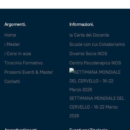
Argomenti.
Informazioni.
Home
la Carta del Docente
i Master
Scuole con cui Collaboriamo
i Corsi in aula
Diventa Socio IKOS
Tirocinio Formativo
Centro Psicoterapico IKOS
Prossimi Eventi & Master
Contatti
SETTIMANA MONDIALE DEL
CERVELLO - 16-22 Marzo
2026