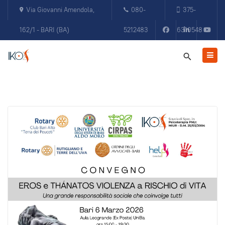
Via Giovanni Amendola,
080-
375-
162/1 - BARI (BA)
5212483
6310548