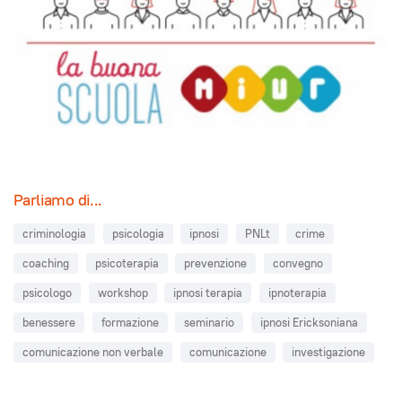
Parliamo di...
criminologia
psicologia
ipnosi
PNLt
crime
coaching
psicoterapia
prevenzione
convegno
psicologo
workshop
ipnosi terapia
ipnoterapia
benessere
formazione
seminario
ipnosi Ericksoniana
comunicazione non verbale
comunicazione
investigazione