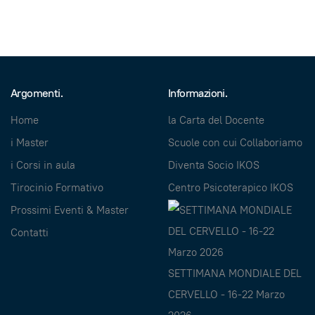
Argomenti.
Informazioni.
Home
la Carta del Docente
i Master
Scuole con cui Collaboriamo
i Corsi in aula
Diventa Socio IKOS
Tirocinio Formativo
Centro Psicoterapico IKOS
Prossimi Eventi & Master
Contatti
SETTIMANA MONDIALE DEL
CERVELLO - 16-22 Marzo