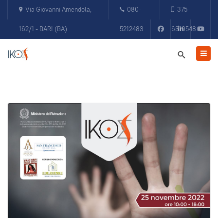
Via Giovanni Amendola,
080-
375-
162/1 - BARI (BA)
5212483
6310548