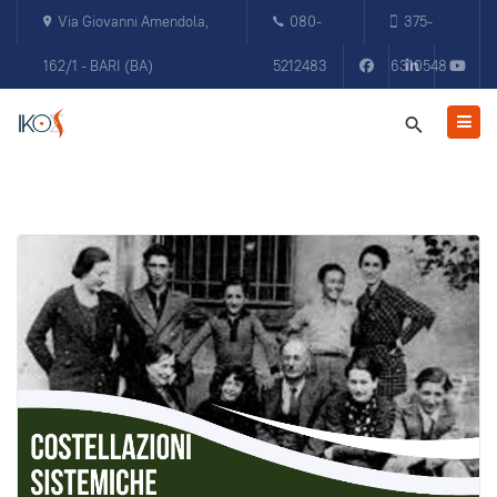
Via Giovanni Amendola,
080-
375-
162/1 - BARI (BA)
5212483
6310548