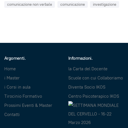
comunicazione non verbale
comunicazione
investigazione
Argomenti.
Informazioni.
Home
la Carta del Docente
i Master
Scuole con cui Collaboriamo
i Corsi in aula
Diventa Socio IKOS
Tirocinio Formativo
Centro Psicoterapico IKOS
Prossimi Eventi & Master
Contatti