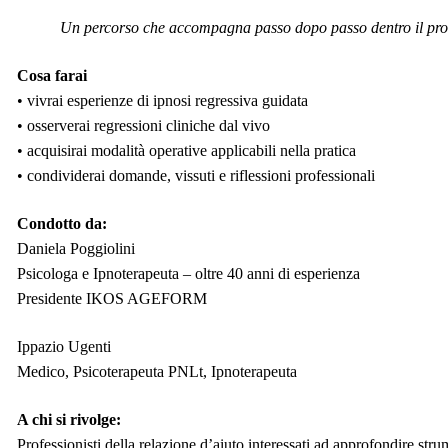
Un percorso che accompagna passo dopo passo dentro il proces
Cosa farai
• vivrai esperienze di ipnosi regressiva guidata
• osserverai regressioni cliniche dal vivo
• acquisirai modalità operative applicabili nella pratica
• condividerai domande, vissuti e riflessioni professionali
Condotto da:
Daniela Poggiolini
Psicologa e Ipnoterapeuta – oltre 40 anni di esperienza
Presidente IKOS AGEFORM
Ippazio Ugenti
Medico, Psicoterapeuta PNLt, Ipnoterapeuta
A chi si rivolge:
Professionisti della relazione d’aiuto interessati ad approfondire str