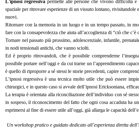
L'ipnosi regressiva
permette alle persone che vivono difficoltà e v
spaziale per ritrovare esperienze di un vissuto lontano, rivisitandole
nuovi.
Ritornare con la memoria in un luogo e in un tempo passato, in modo
fare con la consapevolezza che aiuta all’accoglienza di “ciò che c’è
Tornare nel passato più prossimo, adolescenziale, infantile, prenatale 
in nodi tensionali antichi, che vanno sciolti.
Ed è proprio ritrovandoli, che è possibile comprenderne l’insegn
possibile portare nell’oggi e da cui trarne un l’apprendimento capace d
è quello di riproporre a sé stessi le storie precedenti, capire compren
L’ipnosi regressiva è una tecnica molto utile che può essere impie
chirurgici, e in questo caso si avvale dell’ipnosi Ericksoniana, effica
La terapia è orientata alla riconciliazione dell’individuo con sé stes
in sospeso, il riconoscimento del fatto che ogni cosa accaduta ha un 
esprimersi al fine di essere utile all’oggi, già allarga le capacità dell’
Un workshop pratico e guidato dedicato all’esperienza diretta dell’ip