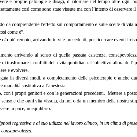
ere e proprie patologie e disagi, di ritornare nel tempo oltre ogni pos
 esattamente così come sono state vissute ma con l’intento di osservare il
 da comprenderne l'effetto sul comportamento e sulle scelte di vita at
 così come è”.
e/o più remoto, arrivando in vite precedenti, per ricercare eventi irrisol
amento arrivando al senso di quella passata esistenza, consapevolez
i trasformare i conflitti della vita quotidiana. L’obiettivo allora dell’i
dere e evolvere.
gata in diversi modi, a completamento delle psicoterapie e anche dur
ce modalità sostitutiva all’anestesia.
so, con i propri genitori e con le generazioni precedenti. Mettere a posto
senso e che ogni vita vissuta, da noi o da un membro della nostra stirpe
essere in pace, in equilibrio.
nosi regressiva e al suo utilizzo nel lavoro clinico, in un clima di prese
consapevolezza.