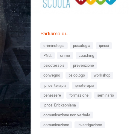
Parliamo di...
criminologia
psicologia
ipnosi
PNLt
crime
coaching
psicoterapia
prevenzione
convegno
psicologo
workshop
ipnosi terapia
ipnoterapia
benessere
formazione
seminario
ipnosi Ericksoniana
comunicazione non verbale
comunicazione
investigazione