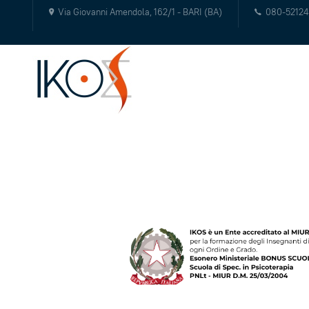
Via Giovanni Amendola, 162/1 - BARI (BA)
080-5212