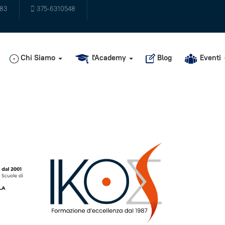
483
375-6310548
Chi Siamo
l'Academy
Blog
Eventi